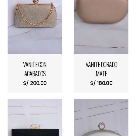
VANITE CON
VANITE DORADO
ACABADOS
MATE
BRILLANTES
S/ 200.00
S/ 180.00