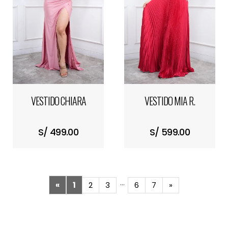
VESTIDO CHIARA
VESTIDO MIA R.
S/ 499.00
S/ 599.00
…
«
1
2
3
6
7
»