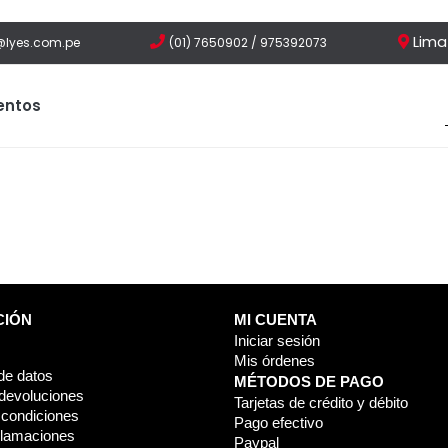
Lima
@lyes.com.pe
(01) 7650902 / 975392073
ntos
CIÓN
MI CUENTA
Iniciar sesión
Mis órdenes
de datos
MÉTODOS DE PAGO
devoluciones
Tarjetas de crédito y débito
 condiciones
Pago efectivo
clamaciones
Paypal